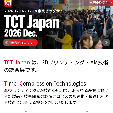
TCT Japan
は、3Dプリンティング・AM技術
の総合展です。
T
ime-
C
ompression
T
echnologies
3Dプリンティング/AM技術の応用で、あらゆる産業におけ
る新製品・技術開発の製造プロセスの
加速化・最適化
を図
る技術と出会える機会を創出いたします。