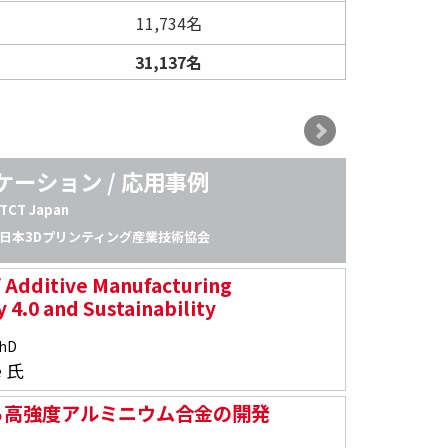
11,734名
31,137名
ケーション / 応用事例
Da
TCT Japan
日本3Dプリンティング産業技術協会
f Additive Manufacturing
y 4.0 and Sustainability
PhD
e 氏
よる高強度アルミニウム合金の開発