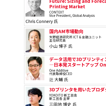
Future: Sizing and Forec
Printing Market
CONTEXT
Vice President, Global Analysis
Chris Connery 氏
国内AM市場動向
矢野経済研究所 ICT & 金融ユニット
主任研究員
小山 博子 氏
データ活用で3Dプリンティ
―日本発スタートアップ One 
One Additive
代表取締役CEO
辻 大輔 氏
3Dプリンタを用いたプロダ
YOKOITO 新工芸舎
新工芸舎 主宰
三田地 博史 氏