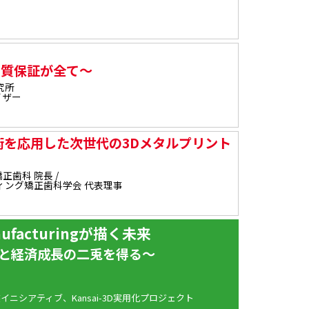
品質保証が全て～
究所
イザー
術を応用した次世代の3Dメタルプリント
正歯科 院長 /
ィング矯正歯科学会 代表理事
anufacturingが描く未来
と経済成長の二兎を得る～
ニシアティブ、Kansai-3D実用化プロジェクト