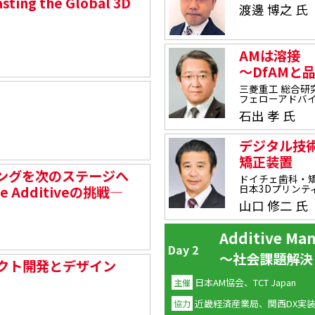
asting the Global 3D
渡邊 博之 氏
AMは溶接
～DfAMと
三菱重工 総合研
フェローアドバ
石出 孝 氏
デジタル技
矯正装置
ングを次のステージへ
ドイチェ歯科・矯
日本3Dプリンテ
Additiveの挑戦―
山口 修二 氏
Additive M
Day 2
～社会課題解決
クト開発とデザイン
日本AM協会、TCT Japan
主催
近畿経済産業局、関西DX実装イ
協力