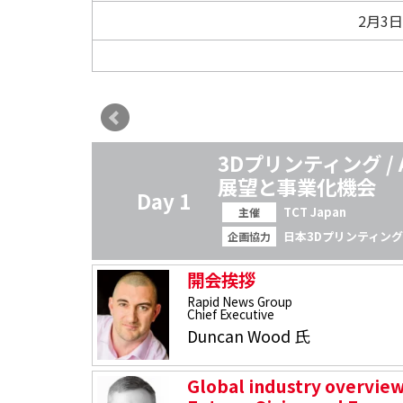
2月3
TCT Japan Conference
3Dプリンティング /
展望と事業化機会
Day 1
TCT Japan
主催
日本3Dプリンティン
企画協力
ularity
e by AM
開会挨拶
e and
Rapid News Group
Chief Executive
Duncan Wood 氏
Global industry overview 