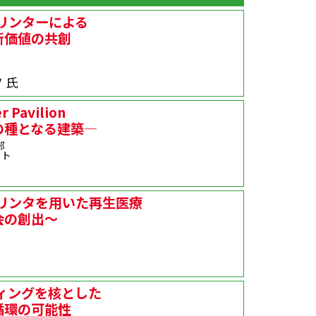
リンターによる
新価値の共創
 氏
r Pavilion
の種となる建築―
部
クト
プリンタを用いた再生医療
会の創出～
ィングを核とした
循環の可能性