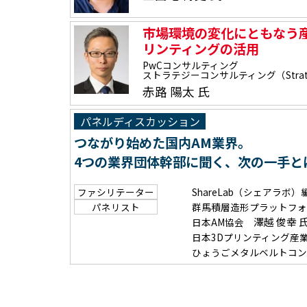
市場環境の変化にともなう産
リンティングの活用
PwCコンサルティング
ストラテジーコンサルティング（Strat
赤路 陽太 氏
パネルディスカッション
つながり始めた国内AM業界。
4つの業界団体幹部に聞く、次の一手と
ファシリテーター
ShareLab（シェアラボ
パネリスト
群馬積層造形プラットフ
澤越 俊幸 
日本AM協会
日本3Dプリンティング
ひょうごメタルベルトコ
技術を核