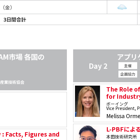
日（金）
3日間合計
 AM市場 各国の
アプリ
Day 2
主催
企画協力
グ産業技術協会
The Role o
for Industr
ボーイング
Vice President, 
Melissa Orm
L-PBFに
: Facts, Figures and
本田技術研究所