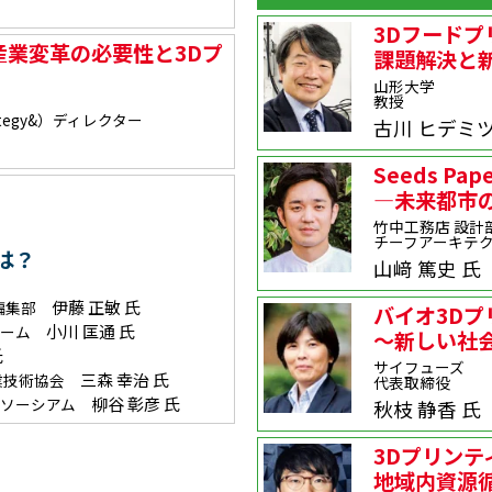
3Dフードプ
業変革の必要性と3Dプ
課題解決と
山形大学
教授
egy&）ディレクター
古川 ヒデミツ
Seeds Pape
―未来都市
竹中工務店 設計
チーフアーキテ
は？
山﨑 篤史 氏
伊藤 正敏 氏
）編集部
バイオ3D
小川 匡通 氏
ォーム
～新しい社
氏
サイフューズ
三森 幸治 氏
産業技術協会
代表取締役
柳谷 彰彦 氏
ンソーシアム
秋枝 静香 氏
3Dプリンテ
地域内資源